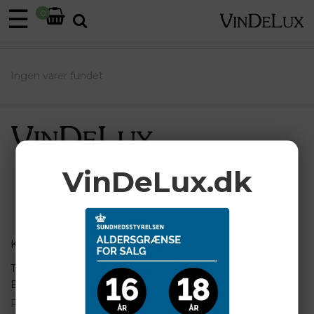
☰
0
Ingen varer fundet
VinDeLux.dk
KUNDESERVICE
BETALINGSKORT
T: +45 31 21 31 00
E: jfc@vindelux.dk
Persondatapolitik