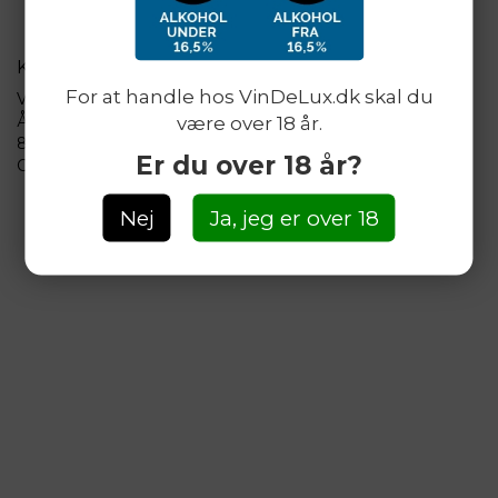
KONTAKT
For at handle hos VinDeLux.dk skal du
VinDeLux.dk
Århusvej 25
være over 18 år.
8410 Rønde
Er du over 18 år?
CVR: 30 55 58 80
Nej
Ja, jeg er over 18