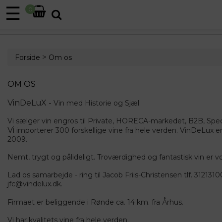
☰
0
>
Forside
Om os
OM OS
VinDeLuX -
Vin med Historie og Sjæl.
Vi sælger vin engros til Private, HORECA-markedet, B2B, Speci
Vi
importerer 300 forskellige vine fra hele verden. VinDeLux er s
2009.
Nemt, trygt og pålideligt. Troværdighed og fantastisk vin er 
Lad os samarbejde - ring til Jacob Friis-Christensen tlf. 3121310
jfc@vindelux.dk.
Firmaet er beliggende i Rønde ca. 14 km. fra Århus.
Vi har kvalitets vine fra hele verden.