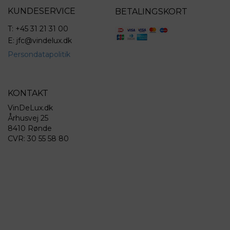
KUNDESERVICE
BETALINGSKORT
T: +45 31 21 31 00
E: jfc@vindelux.dk
Persondatapolitik
KONTAKT
VinDeLux.dk
Århusvej 25
8410 Rønde
CVR: 30 55 58 80