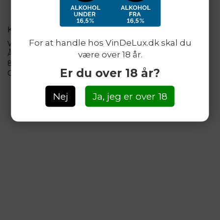
KONTAKT
For at handle hos VinDeLux.dk skal du
VinDeLux.dk
Århusvej 25
være over 18 år.
8410 Rønde
Er du over 18 år?
CVR: 30 55 58 80
Nej
Ja, jeg er over 18