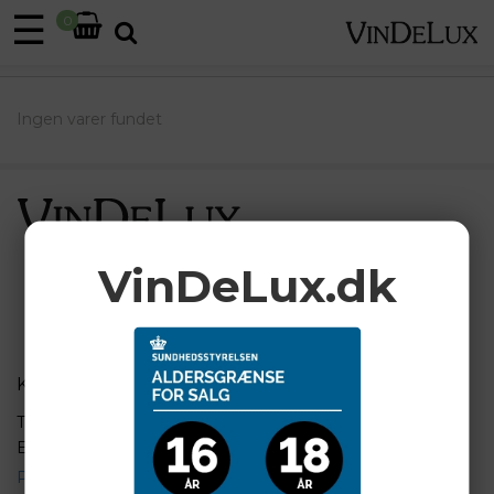
☰
0
Ingen varer fundet
VinDeLux.dk
KUNDESERVICE
BETALINGSKORT
T: +45 31 21 31 00
E: jfc@vindelux.dk
Persondatapolitik