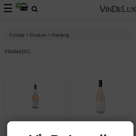
☰
0
>
>
Forside
Rosévin
Frankrig
FRANKRIG
FONTANILLES ROSÉ
NIVEOLES GRENACHE
ROSÉ