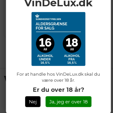
VinDeLux.dk
99,00
DKK
99,00
DKK
For at handle hos VinDeLux.dk skal du
være over 18 år.
Er du over 18 år?
Nej
Ja, jeg er over 18