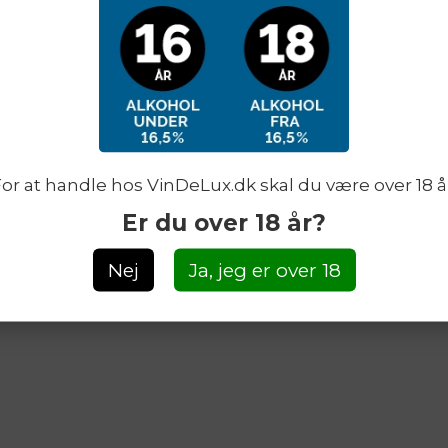
KUNDESERVICE
BETALI
T: +45 31 21 31 00
E: jfc@vindelux.dk
Persondatapolitik
or at handle hos VinDeLux.dk skal du være over 18 å
Er du over 18 år?
Nej
Ja, jeg er over 18