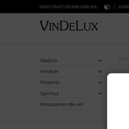
|
GRATIS FRAGT VED KØB OVER 499,-
LEVER
Inge
Rødvin
Hvidvin
Rosévin
Spiritus
Mousserende vin