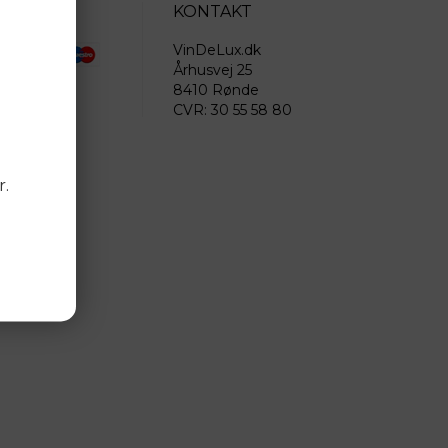
KONTAKT
NGSKORT
VinDeLux.dk
Århusvej 25
8410 Rønde
CVR: 30 55 58 80
r.