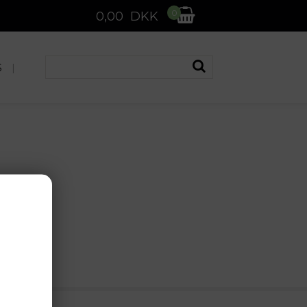
0
0,00 DKK
S
|