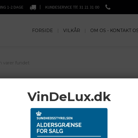
|
ING 1-2 DAGE
KUNDESERVICE Tlf. 31 21 31 00
FORSIDE
|
VILKÅR
|
OM OS - KONTAKT O
n varer fundet
VinDeLux.dk